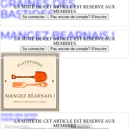
GRAINES DES
LA SUITE DE CET ARTICLE EST RESERVE AUX
BASTIDES
MEMBRES
Se connecter
Pas encore de compte? S'inscrire
MANGEZ BEARNAIS !
LA SUITE DE CET ARTICLE EST RESERVE AUX
MEMBRES
Se connecter
Pas encore de compte? S'inscrire
Navigation
Articles plus anciens
des
Articles plus récents
LA SUITE DE CET ARTICLE EST RESERVE AUX
articles
Rechercher :
MEMBRES