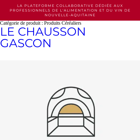
Skip
LA PLATEFORME COLLABORATIVE DÉDIÉE AUX
to
PROFESSIONNELS
DE L'ALIMENTATION ET DU VIN DE
content
NOUVELLE-AQUITAINE
Catégorie de produit :
Produits Céréaliers
LE CHAUSSON
GASCON