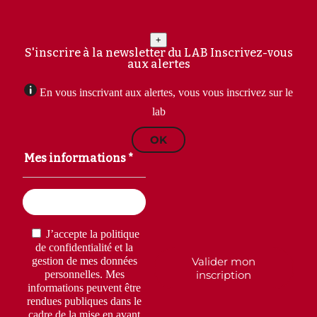
+
S'inscrire à la newsletter du LAB
Inscrivez-vous
aux alertes
En vous inscrivant aux alertes, vous vous inscrivez sur le
lab
OK
Mes informations *
Email
(Nécessaire)
RGPD
(Nécessaire)
J’accepte la politique
de confidentialité et la
Valider mon
gestion de mes données
inscription
personnelles. Mes
informations peuvent être
rendues publiques dans le
cadre de la mise en avant