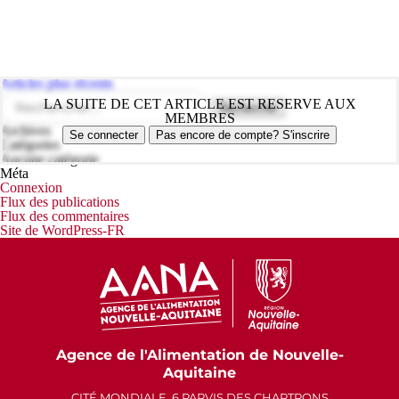
Navigation
Articles plus récents
des
Rechercher :
LA SUITE DE CET ARTICLE EST RESERVE AUX
articles
MEMBRES
Archives
Se connecter
Pas encore de compte? S'inscrire
Catégories
Aucune catégorie
Méta
Connexion
Flux des publications
Flux des commentaires
Site de WordPress-FR
Agence de l'Alimentation de Nouvelle-
Aquitaine
CITÉ MONDIALE, 6 PARVIS DES CHARTRONS