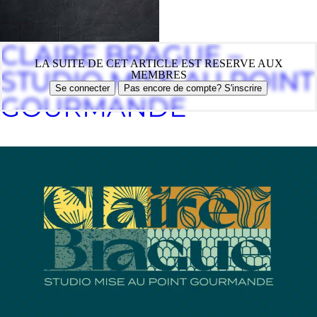
CLAIRE BRAGUE –
LA SUITE DE CET ARTICLE EST RESERVE AUX
STUDIO MISE AU POINT
MEMBRES
Se connecter
Pas encore de compte? S'inscrire
GOURMANDE