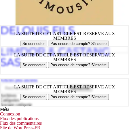
DELOUIS FILS
LA SUITE DE CET ARTICLE EST RESERVE AUX
MEMBRES
Se connecter
Pas encore de compte? S'inscrire
LIMDOR & CASTANG
LA SUITE DE CET ARTICLE EST RESERVE AUX
SAS
MEMBRES
Se connecter
Pas encore de compte? S'inscrire
Navigation
Articles plus anciens
des
Rechercher :
LA SUITE DE CET ARTICLE EST RESERVE AUX
articles
MEMBRES
Archives
Se connecter
Pas encore de compte? S'inscrire
Catégories
Aucune catégorie
Méta
Connexion
Flux des publications
Flux des commentaires
Site de WordPress-FR