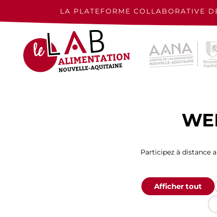
Skip
to
LA PLATEFORME COLLABORATIVE D
content
WE
Participez à distance 
Afficher tout