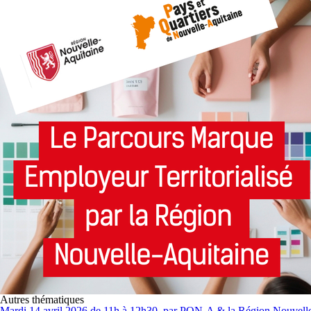
Autres thématiques
Mardi 14 avril 2026 de 11h à 12h30, par PQN-A & la Région Nouvelle-A