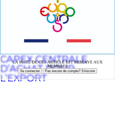
CAPEX CENTRALE
LA SUITE DE CET ARTICLE EST RESERVE AUX
D’ACHAT POUR
MEMBRES
Se connecter
Pas encore de compte? S'inscrire
L’EXPORT