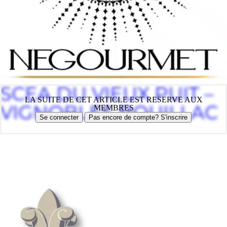
SCEA DU VIEUX PUIT –
LA SUITE DE CET ARTICLE EST RESERVE AUX
VIGNOBLES BOUILLAC
MEMBRES
Se connecter
Pas encore de compte? S'inscrire