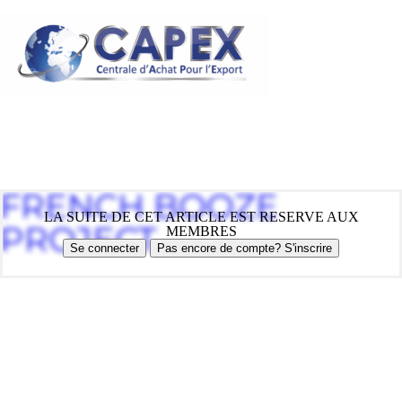
FRENCH BOOZE
LA SUITE DE CET ARTICLE EST RESERVE AUX
PROJECT
MEMBRES
Se connecter
Pas encore de compte? S'inscrire