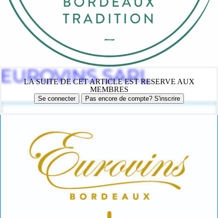
EUROVINS SARL
LA SUITE DE CET ARTICLE EST RESERVE AUX
MEMBRES
Se connecter
Pas encore de compte? S'inscrire