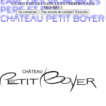
EARL DES VIGNOBLES
LA SUITE DE CET ARTICLE EST RESERVE AUX
PERE ET FILS –
MEMBRES
Se connecter
Pas encore de compte? S'inscrire
CHÂTEAU PETIT BOYER