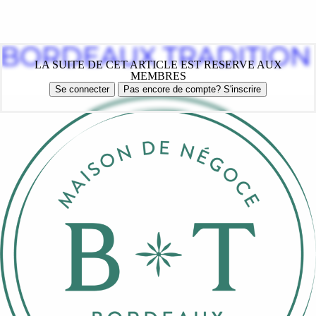
BORDEAUX TRADITION
LA SUITE DE CET ARTICLE EST RESERVE AUX
MEMBRES
Se connecter
Pas encore de compte? S'inscrire