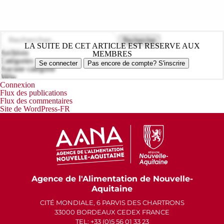
Rechercher :
LA SUITE DE CET ARTICLE EST RESERVE AUX
Archives
MEMBRES
Catégories
Se connecter
Pas encore de compte? S'inscrire
Aucune catégorie
Méta
Connexion
Flux des publications
Flux des commentaires
Site de WordPress-FR
Agence de l'Alimentation de Nouvelle-
Aquitaine
CITÉ MONDIALE, 6 PARVIS DES CHARTRONS
33000 BORDEAUX CEDEX FRANCE
TEL: +33 (0)5 56 01 33 23