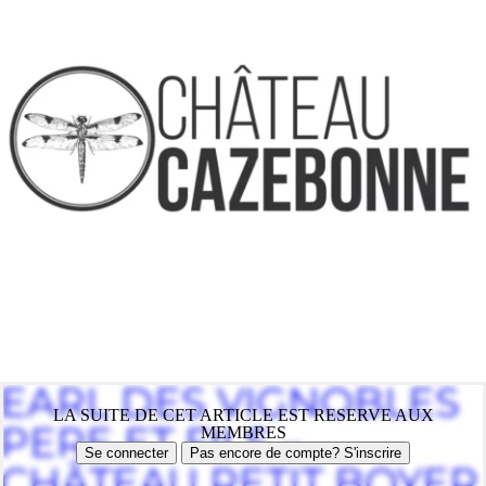
EARL DES VIGNOBLES
LA SUITE DE CET ARTICLE EST RESERVE AUX
PERE ET FILS –
MEMBRES
Se connecter
Pas encore de compte? S'inscrire
CHÂTEAU PETIT BOYER