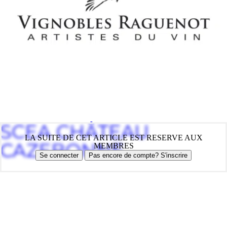
SCEA CHÂTEAU
LA SUITE DE CET ARTICLE EST RESERVE AUX
CAZEBONNE
MEMBRES
Se connecter
Pas encore de compte? S'inscrire