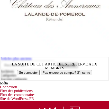
Navigation
Articles plus anciens
des
Rechercher :
LA SUITE DE CET ARTICLE EST RESERVE AUX
articles
MEMBRES
Archives
Se connecter
Pas encore de compte? S'inscrire
Catégories
Aucune catégorie
Méta
Connexion
Flux des publications
Flux des commentaires
Site de WordPress-FR