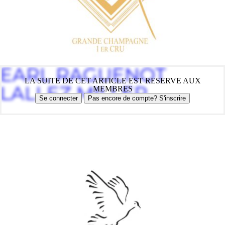
EARL RAGUENOT
LA SUITE DE CET ARTICLE EST RESERVE AUX
LALLEZ MILLER
MEMBRES
Se connecter
Pas encore de compte? S'inscrire