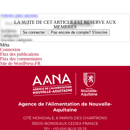
Navigation
Articles plus anciens
des
Rechercher :
LA SUITE DE CET ARTICLE EST RESERVE AUX
articles
MEMBRES
Archives
Se connecter
Pas encore de compte? S'inscrire
Catégories
Aucune catégorie
Méta
Connexion
Flux des publications
Flux des commentaires
Site de WordPress-FR
Agence de l'Alimentation de Nouvelle-
Aquitaine
CITÉ MONDIALE, 6 PARVIS DES CHARTRONS
33000 BORDEAUX CEDEX FRANCE
TEL: +33 (0)5 56 01 33 23