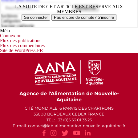
des
Rechercher :
LA SUITE DE CET ARTICLE EST RESERVE AUX
articles
MEMBRES
Archives
Se connecter
Pas encore de compte? S'inscrire
Catégories
Aucune catégorie
Méta
Connexion
Flux des publications
Flux des commentaires
Site de WordPress-FR
Agence de l'Alimentation de Nouvelle-
Aquitaine
CITÉ MONDIALE, 6 PARVIS DES CHARTRONS
33000 BORDEAUX CEDEX FRANCE
TEL: +33 (0)5 56 01 33 23
E-mail: contact
lab-alimentation-nouvelle-aquitaine.fr