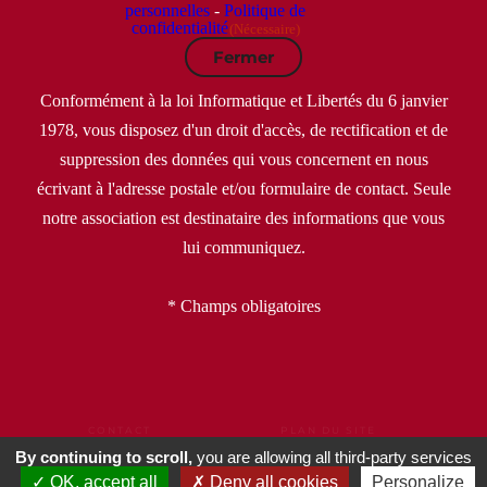
personnelles
-
Politique de
confidentialité
(Nécessaire)
Fermer
Conformément à la loi Informatique et Libertés du 6 janvier
1978, vous disposez d'un droit d'accès, de rectification et de
suppression des données qui vous concernent en nous
écrivant à l'adresse postale et/ou formulaire de contact. Seule
notre association est destinataire des informations que vous
lui communiquez.
* Champs obligatoires
CONTACT
PLAN DU SITE
MENTIONS LÉGALES
CGU
CGV
By continuing to scroll,
you are allowing all third-party services
POLITIQUE DE CONFIDENTIALITÉ
OK, accept all
Deny all cookies
Personalize
DONNÉES PERSONNELLES
GESTION DE COOKIES