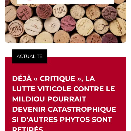
ACTUALITÉ
DÉJÀ « CRITIQUE », LA
LUTTE VITICOLE CONTRE LE
MILDIOU POURRAIT
DEVENIR CATASTROPHIQUE
SI D’AUTRES PHYTOS SONT
RETIRÉS