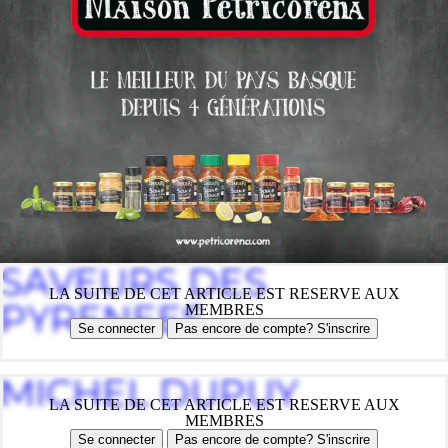
SAVEURS DES
LA SUITE DE CET ARTICLE EST RESERVE AUX
PYRENEES
MEMBRES
Se connecter
Pas encore de compte? S'inscrire
MICHEL DUPUY
LA SUITE DE CET ARTICLE EST RESERVE AUX
MEMBRES
Se connecter
Pas encore de compte? S'inscrire