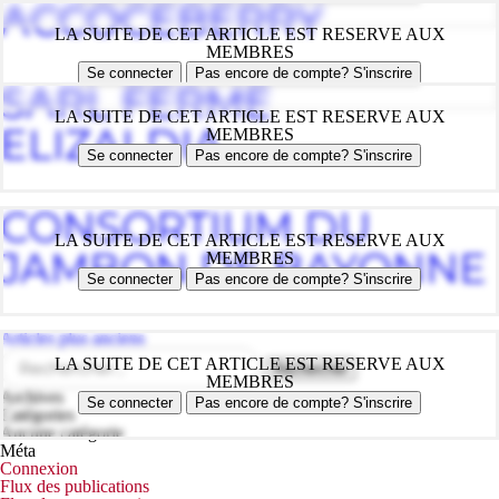
ACCOCEBERRY
LA SUITE DE CET ARTICLE EST RESERVE AUX
MEMBRES
Se connecter
Pas encore de compte? S'inscrire
SARL FERME
LA SUITE DE CET ARTICLE EST RESERVE AUX
ELIZALDIA
MEMBRES
Se connecter
Pas encore de compte? S'inscrire
CONSORTIUM DU
LA SUITE DE CET ARTICLE EST RESERVE AUX
JAMBON DE BAYONNE
MEMBRES
Se connecter
Pas encore de compte? S'inscrire
Navigation
Articles plus anciens
des
Rechercher :
LA SUITE DE CET ARTICLE EST RESERVE AUX
articles
MEMBRES
Archives
Se connecter
Pas encore de compte? S'inscrire
Catégories
Aucune catégorie
Méta
Connexion
Flux des publications