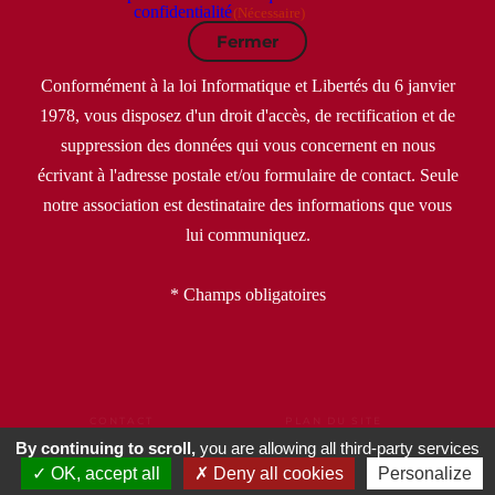
confidentialité
(Nécessaire)
Fermer
Conformément à la loi Informatique et Libertés du 6 janvier
1978, vous disposez d'un droit d'accès, de rectification et de
suppression des données qui vous concernent en nous
écrivant à l'adresse postale et/ou formulaire de contact. Seule
notre association est destinataire des informations que vous
lui communiquez.
* Champs obligatoires
CONTACT
PLAN DU SITE
MENTIONS LÉGALES
CGU
CGV
By continuing to scroll,
you are allowing all third-party services
POLITIQUE DE CONFIDENTIALITÉ
OK, accept all
Deny all cookies
Personalize
DONNÉES PERSONNELLES
GESTION DE COOKIES
PARTENAIRES
COIN PRESSE