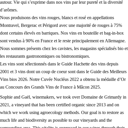
autour. Vie qui s’exprime dans nos vins par leur pureté et la diversité
d’arômes.
Nous produisons des vins rouges, blancs et rosé en appellations
Montravel, Bergerac et Périgord avec une majorité de rouges à 75%
dont certains élevés en barriques. Nos vins en bouteille et bag-in-box
sont vendus à 90% en France et le reste principalement en Allemagne.
Nous sommes présents chez les cavistes, les magasins spécialisés bio et
les restaurants gastronomiques ou bistronomiques.
Les vins sont sélectionnés dans le Guide Hachette des vins depuis
2001 et 3 vins dont un coup de coeur sont dans le Guide des Meilleurs
Vins bios 2026. Notre Cuvée Nucléus 2022 a obtenu la médaille d’Or
au Concours des Grands Vins de France à Mâcon 2025.
Sophie and Gaël, winemakers, we took over Domaine de Grimardy in
2021, a vineyard that has been certified organic since 2013 and on
which we work using agroecology methods. Our goal is to restore as
much life and biodiversity as possible to our vineyards and the
surrounding area. This vitality is expressed in our wines through their