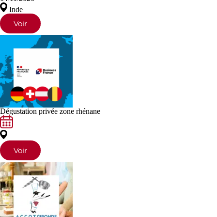
Inde
Voir
Dégustation privée zone rhénane
Voir