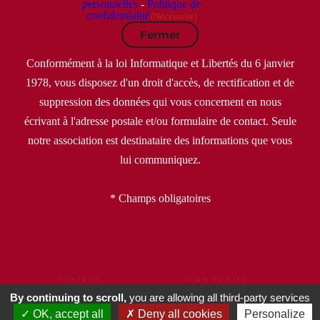
personnelles
-
Politique de
confidentialité
(Nécessaire)
Fermer
Conformément à la loi Informatique et Libertés du 6 janvier
1978, vous disposez d'un droit d'accès, de rectification et de
suppression des données qui vous concernent en nous
écrivant à l'adresse postale et/ou formulaire de contact. Seule
notre association est destinataire des informations que vous
lui communiquez.
* Champs obligatoires
CONTACT
PLAN DU SITE
MENTIONS LÉGALES
CGU
CGV
By continuing to scroll,
you are allowing all third-party services
POLITIQUE DE CONFIDENTIALITÉ
OK, accept all
Deny all cookies
Personalize
DONNÉES PERSONNELLES
GESTION DE COOKIES