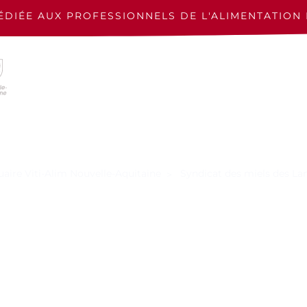
ÉDIÉE AUX PROFESSIONNELS
DE L'ALIMENTATION 
aire Viti-Alim Nouvelle-Aquitaine
Syndicat des miels des La