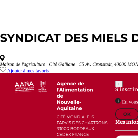
SYNDICAT DES MIELS 
Maison de l'agriculture - Cité Galliane - 55 Av. Cronstadt, 4000
Ajouter à mes favoris
Agence de
+
S'inscrir
l'Alimentation
de
Nouvelle-
En vous 
Aquitaine
OK
CITÉ MONDIALE, 6
Mes info
PARVIS DES CHARTRONS
33000 BORDEAUX
CEDEX FRANCE
Email