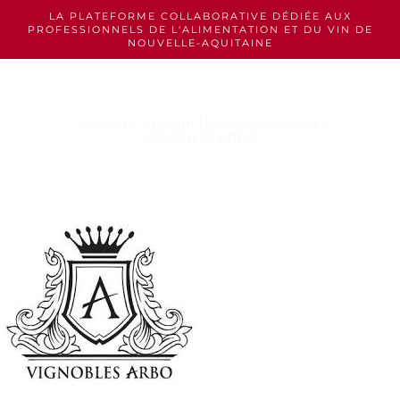
Skip
LA PLATEFORME COLLABORATIVE DÉDIÉE AUX
to
PROFESSIONNELS
DE L'ALIMENTATION ET DU VIN DE
content
NOUVELLE-AQUITAINE
Annuaire Viti-Alim Nouvelle-Aquitaine
VIGNOBLES ARBO