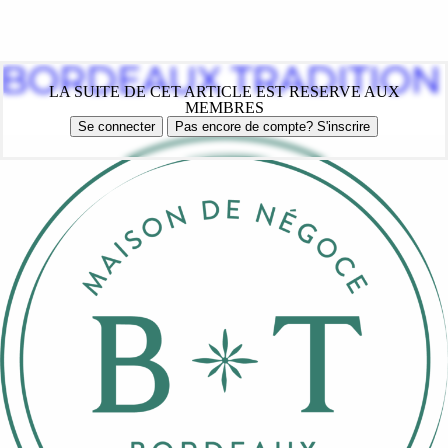
BORDEAUX TRADITION
LA SUITE DE CET ARTICLE EST RESERVE AUX
MEMBRES
Se connecter
Pas encore de compte? S'inscrire