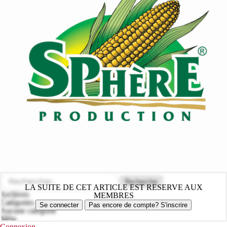
Rechercher :
LA SUITE DE CET ARTICLE EST RESERVE AUX
Archives
MEMBRES
Catégories
Se connecter
Pas encore de compte? S'inscrire
Aucune catégorie
Méta
Connexion