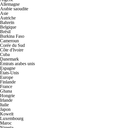
Allemagne
Arabie saoudite
Asie
Autriche
Bahreïn
Belgique
Brésil
Burkina Faso
Cameroun
Corée du Sud
Côte d'Ivoire
Cuba
Danemark
Émirats arabes unis
Espagne
États-Unis
Europe
Finlande
France
Ghana
Hongrie
Irlande
Italie
Japon
Koweït
Luxembourg
Maroc
Nigeria