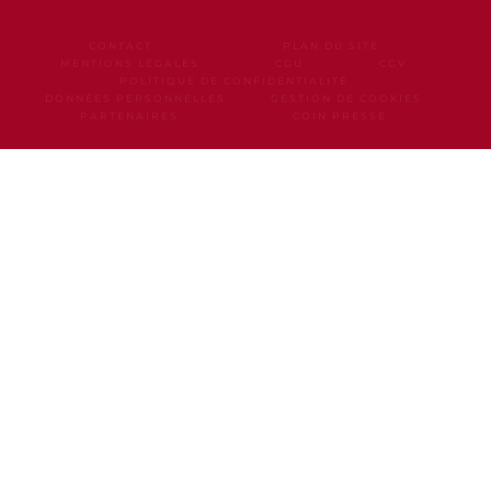
CONTACT
PLAN DU SITE
MENTIONS LÉGALES
CGU
CGV
POLITIQUE DE CONFIDENTIALITÉ
DONNÉES PERSONNELLES
GESTION DE COOKIES
PARTENAIRES
COIN PRESSE