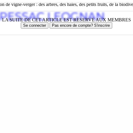
de vigne-verger : des arbres, des haies, des petits fruits, de la biodive
E PESSAC LEOGNAN
LA SUITE DE CET ARTICLE EST RESERVE AUX MEMBRES
Se connecter
Pas encore de compte? S'inscrire