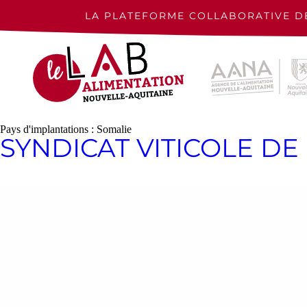
Skip
to
LA PLATEFORME COLLABORATIVE D
content
Pays d'implantations :
Somalie
SYNDICAT VITICOLE D