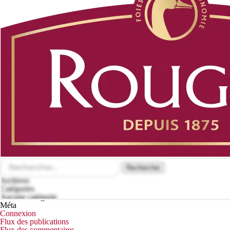
Rechercher :
Archives
Catégories
Aucune catégorie
Méta
Connexion
Flux des publications
Flux des commentaires