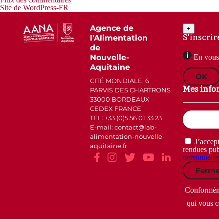
Site de WordPress-FR
Agence de
+
S'inscrir
l'Alimentation
de
Nouvelle-
En vous 
Aquitaine
OK
CITÉ MONDIALE, 6
Mes info
PARVIS DES CHARTRONS
33000 BORDEAUX
CEDEX FRANCE
Email
TEL: +33 (0)5 56 01 33 23
(Nécessaire)
E-mail: contact
lab-
alimentation-nouvelle-
RGPD
J’accept
aquitaine.fr
(Nécessaire)
rendues pub
personnelle
Ferme
Conformémen
qui vous c