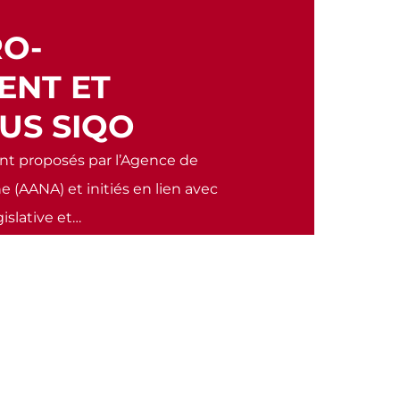
RO-
ENT ET
US SIQO
ont proposés par l’Agence de
e (AANA) et initiés en lien avec
égislative et…