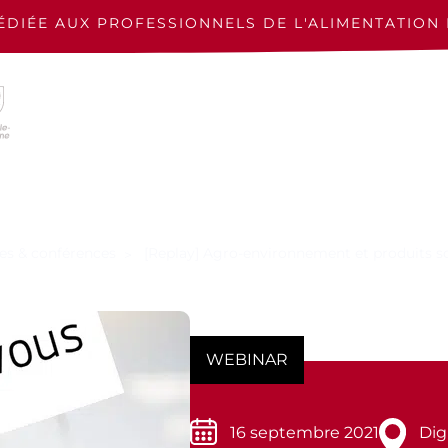
ÉDIÉE AUX PROFESSIONNELS
DE L'ALIMENTATION 
es & conférences
[Replay] Agro-environnement et produits 
WEBINAR
16 septembre 2021
Dig