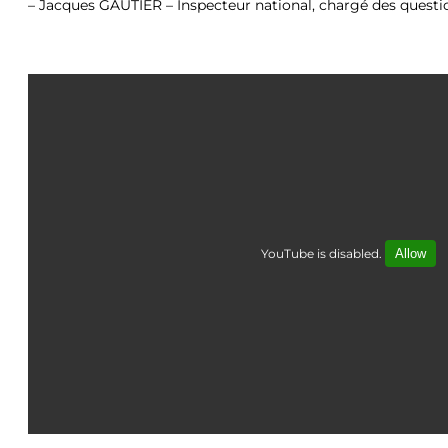
– Jacques GAUTIER – Inspecteur national, chargé des questi
YouTube is disabled.
Allow