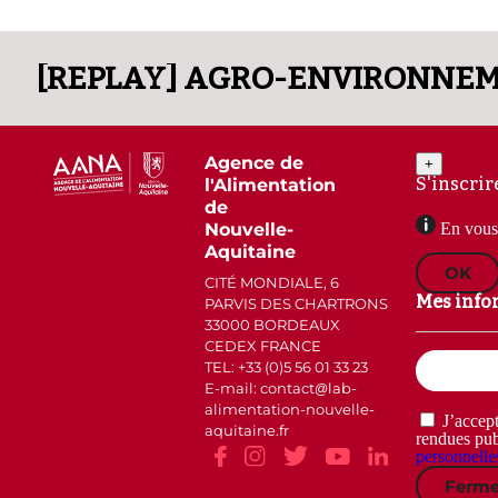
Agence de
+
S'inscrir
l'Alimentation
de
Nouvelle-
En vous 
Aquitaine
OK
CITÉ MONDIALE, 6
Mes info
PARVIS DES CHARTRONS
33000 BORDEAUX
CEDEX FRANCE
Email
TEL: +33 (0)5 56 01 33 23
(Nécessaire)
E-mail: contact
lab-
alimentation-nouvelle-
RGPD
J’accept
aquitaine.fr
(Nécessaire)
rendues pub
personnelle
Ferme