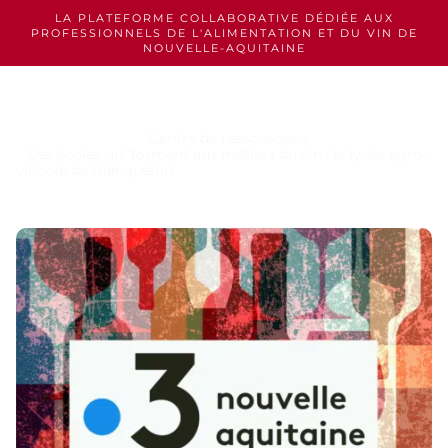
Skip
LA PLATEFORME COLLABORATIVE DÉDIÉE AUX
to
PROFESSIONNELS
DE L'ALIMENTATION ET DU VIN DE
content
NOUVELLE-AQUITAINE
Centre de ressources
Ces écoles qui forment aux métiers du vin : le lycée agro-
viticole de Blanquefort