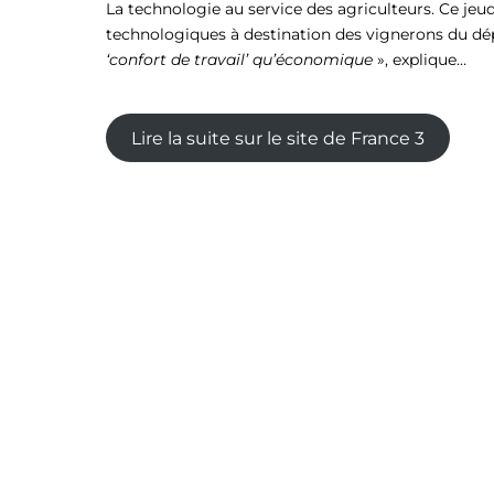
La technologie au service des agriculteurs. Ce je
technologiques à destination des vignerons du d
‘confort de travail’ qu’économique
», explique…
Lire la suite sur le site de France 3
Navigation
de
l’article