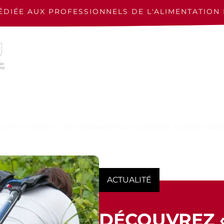
ÉDIÉE AUX PROFESSIONNELS
DE L'ALIMENTATION 
vrez « l’Exoviti », un exosquelette qui va faciliter le travail quo
ACTUALITÉ
DÉCOUVREZ « 