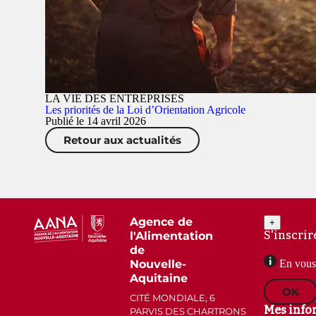
LA VIE DES ENTREPRISES
Les priorités de la Loi d’Orientation Agricole
Publié le 14 avril 2026
Retour aux actualités
Agence de
+
S'inscrir
l'Alimentation
de
Nouvelle-
En vous 
Aquitaine
OK
CITÉ MONDIALE, 6
Mes info
PARVIS DES CHARTRONS