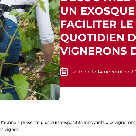
UN EXOSQUEL
FACILITER LE
QUOTIDIEN D
VIGNERONS D
Publiée le 14 novembre 2
 l’Yonne a présenté plusieurs dispositifs innovants aux vigneron
es vignes.