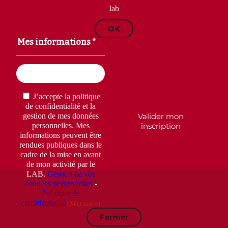
lab
OK
Mes informations *
Email
(Nécessaire)
RGPD
(Nécessaire)
J’accepte la politique
de confidentialité et la
Valider mon
gestion de mes données
inscription
personnelles. Mes
informations peuvent être
rendues publiques dans le
cadre de la mise en avant
de mon activité par le
LAB.
Gestion de vos
données personnelles
-
Politique de
confidentialité
(Nécessaire)
Fermer