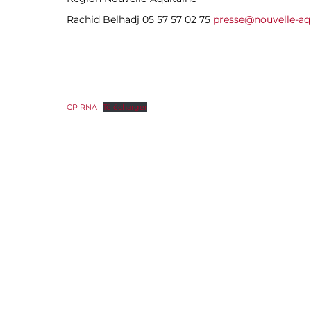
Rachid Belhadj 05 57 57 02 75
presse@nouvelle-aqu
CP RNA
Télécharger
Navigation
de
l’article