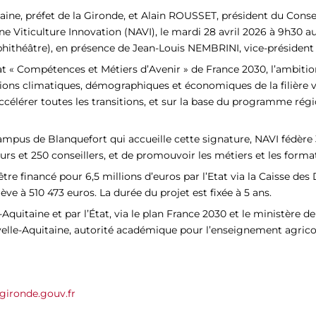
ine, préfet de la Gironde, et Alain ROUSSET, président du Conse
e Viticulture Innovation (NAVI), le mardi 28 avril 2026 à 9h30 a
mphithéâtre), en présence de Jean-Louis NEMBRINI, vice-président
tat « Compétences et Métiers d’Avenir » de France 2030, l’ambitio
ons climatiques, démographiques et économiques de la filière vit
 accélérer toutes les transitions, et sur la base du programme rég
mpus de Blanquefort qui accueille cette signature, NAVI fédère 3
rs et 250 conseillers, et de promouvoir les métiers et les format
tre financé pour 6,5 millions d’euros par l’Etat via la Caisse de
ve à 510 473 euros. La durée du projet est fixée à 5 ans.
uitaine et par l’État, via le plan France 2030 et le ministère de 
elle-Aquitaine, autorité académique pour l’enseignement agrico
ironde.gouv.fr