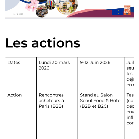
Les actions
Dates
Lundi 30 mars
9-12 Juin 2026
Juille
2026
seule
les p
déjà 
en Co
Action
Rencontres
Stand au Salon
Taste
acheteurs à
Séoul Food & Hôtel
(coffr
Paris (B2B)
(B2B et B2C)
décou
envoy
influ
corée