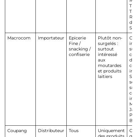
Mar
Tri
Tar
Rus
d’A
Ste
Macrocom
Importateur
Epicerie
Plutôt non-
Cré
Fine /
surgelés :
imp
snacking /
surtout
sur
confiserie
intéressé
cor
aux
dis
moutardes
cen
et produits
imp
laitiers
Spé
sec
sna
con
imp
Mam
Jac
Pou
Bou
Coupang
Distributeur
Tous
Uniquement
Cou
des produits
gra