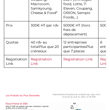
Macrocom,
food, Lotte, 7-
Samkyoung,
Eleven, Coupang,
Cheese & Food*
ORION, Sempio
Foods,…)
Prix
300€ HT par rdv
5000€ HT (hors
500€
frais de
déplacement)
Quotas
40 rdv au
12 entreprises
6
total
Plus que 20
participantes
Plus
entre
créneaux
que 7 places
que 2
Registration
Registration
Registration Link
Regis
Link
Link
Link