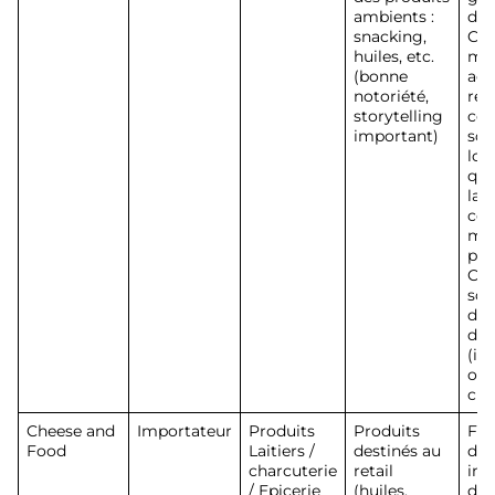
ambients :
de 
snacking,
Cor
huiles, etc.
mil
(bonne
acti
notoriété,
rév
storytelling
com
important)
son
log
qui
la 
co
moi
par
Cou
sou
des
de 
(im
ou 
cro
Cheese and
Importateur
Produits
Produits
Fon
Food
Laitiers /
destinés au
des
charcuterie
retail
imp
/ Epicerie
(huiles,
dis