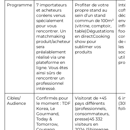
Programme
7 importateurs
Profiter de votre
Intég
et acheteurs
propre stand au
coffr
coréens venus
sein d’un stand
décou
spécialement
commun de 100m²
envoy
pour vous
(vitrine, comptoir,
influ
rencontrer. Un
table)Dégustations
food l
matchmaking
en directCooking
corée
produit/acheteur
show pour
de co
sera
sublimer vos
les r
préalablement
produits
socia
réalisé via une
utilis
plateforme en
produ
ligne. Vous êtes
ainsi sûrs de
rencontrer un
professionnel
intéressé.
Cibles/
Confirmés pour
Visitorat de +45
6 inf
Audience
le moment : TDF
pays différents
(30k 
Korea, Le
(professionnels,
follo
Gourmand,
consommateurs,
Today &
presse)45 332
Tomorrow,
visiteurs en
Coupang,
2024 (Shinsegae