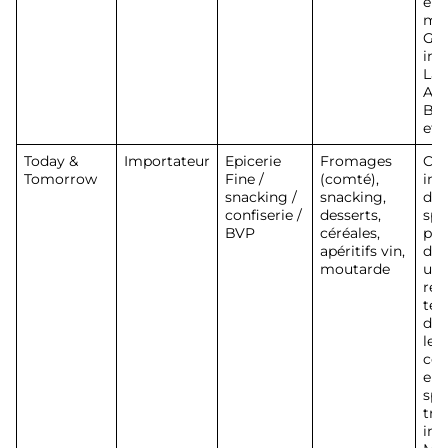
enf
mar
Go
imp
Lai
Amb
Bel
etc.
Today &
Importateur
Epicerie
Fromages
Cré
Tomorrow
Fine /
(comté),
imp
snacking /
snacking,
dis
confiserie /
desserts,
spé
BVP
céréales,
pro
apéritifs vin,
de 
moutarde
une
ret
tels
d’ol
les 
con
enc
spé
tru
imp