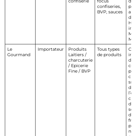
confiserie
focus
dis
confiseries,
pro
BVP, sauces
ali
des
HO
imp
Mic
Mon
Le
Importateur
Produits
Tous types
Cré
Gourmand
Laitiers /
de produits
imp
charcuterie
dis
/ Epicerie
cou
Fine / BVP
pro
cha
sna
des
l’e
can
dis
soc
dis
fro
pro
nou