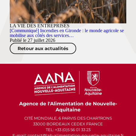
LA VIE DES ENTREPRISES
[Communiqué] Incendies en Gironde : le monde agricole se
mobilise aux côtés des services…
Publié le 27 juillet 2026
Retour aux actualités
Agence de l'Alimentation de Nouvelle-
Aquitaine
CITÉ MONDIALE, 6 PARVIS DES CHARTRONS
33000 BORDEAUX CEDEX FRANCE
TEL: +33 (0)5 56 01 33 23
E-mail: contact
lab-alimentation-nouvelle-aquitaine.fr