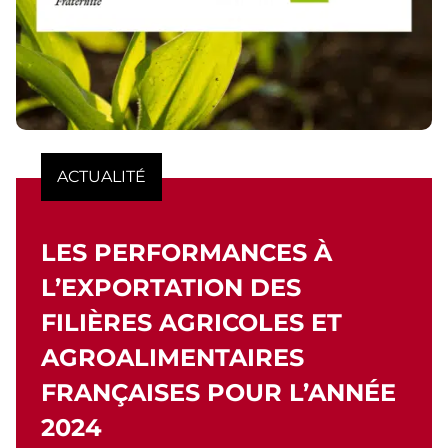
ACTUALITÉ
LES PERFORMANCES À
L’EXPORTATION DES
FILIÈRES AGRICOLES ET
AGROALIMENTAIRES
FRANÇAISES POUR L’ANNÉE
2024