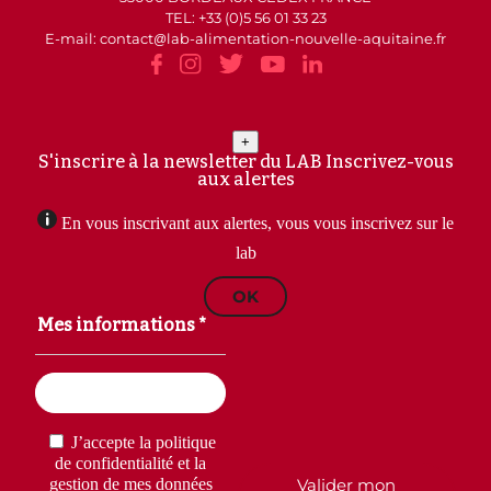
TEL: +33 (0)5 56 01 33 23
E-mail: contact
lab-alimentation-nouvelle-aquitaine.fr
+
S'inscrire à la newsletter du LAB
Inscrivez-vous
aux alertes
En vous inscrivant aux alertes, vous vous inscrivez sur le
lab
OK
Mes informations *
Email
(Nécessaire)
RGPD
(Nécessaire)
J’accepte la politique
de confidentialité et la
Valider mon
gestion de mes données