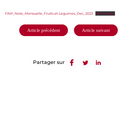
FAM_Note_Mensuelle_Fruits-et-Legumes_Dec_2023
Télécharger
Navigation
Article précédent
Article suivant
de
l’article
Partager sur