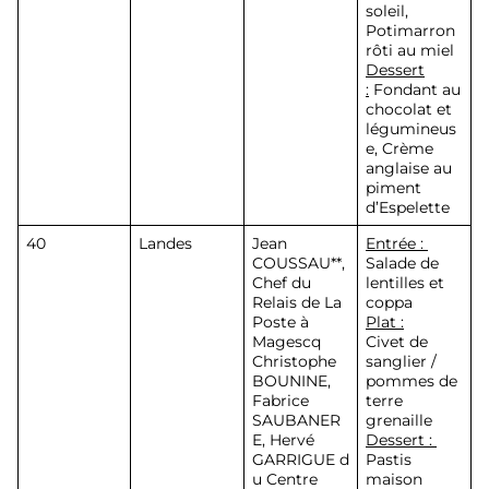
soleil,
Potimarron
rôti au miel
Dessert
:
Fondant au
chocolat et
légumineus
e, Crème
anglaise au
piment
d’Espelette
40
Landes
Jean
Entrée :
COUSSAU**
,
Salade de
Chef du
lentilles et
Relais de La
coppa
Poste à
Plat :
Magescq
Civet de
Christophe
sanglier /
BOUNINE,
pommes de
Fabrice
terre
SAUBANER
grenaille
E, Hervé
Dessert :
GARRIGUE
d
Pastis
u Centre
maison