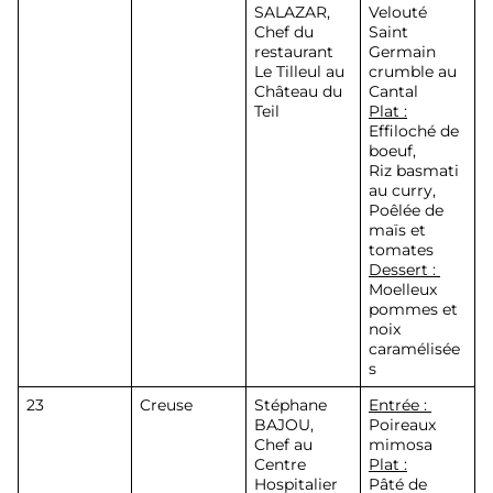
SALAZAR
,
Velouté
Chef du
Saint
restaurant
Germain
Le Tilleul au
crumble au
Château du
Cantal
Teil
Plat :
Effiloché de
boeuf,
Riz basmati
au curry,
Poêlée de
maïs et
tomates
Dessert :
Moelleux
pommes et
noix
caramélisée
s
23
Creuse
Stéphane
Entrée :
BAJOU
,
Poireaux
Chef au
mimosa
Centre
Plat :
Hospitalier
Pâté de