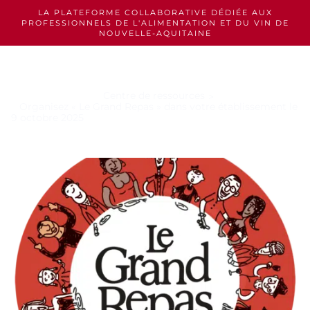
Skip
LA PLATEFORME COLLABORATIVE DÉDIÉE AUX
to
PROFESSIONNELS
DE L'ALIMENTATION ET DU VIN DE
content
NOUVELLE-AQUITAINE
Centre de ressources
Organisez « Le Grand Repas » dans votre établissement le
9 octobre 2025