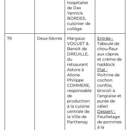
hospitalier
de Dax
Yannick
BORDES
,
cuisinier de
collège
79
Deux-Sèvres
Margaux
Entrée :
VOGUET &
Taboulé de
Benoît de
chou-fleur
DREUILLE
,
aux câpres
du
et crème de
retsaurant
haddock
Astore à
Plat :
Allone
Poitrine de
Philippe
cochon
COMMERE
,
confite,
responsable
brocoli à
de
l’anglaise et
production
purée de
à la cuisine
céleri
centrale de
Dessert :
la Ville de
Feuilletage
Parthenay
de pommes
à la