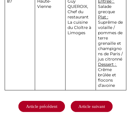
87
Haute-
Guy
Entrée :
Vienne
QUEROIX
,
Salade
Chef du
grecque
restaurant
Plat :
La cuisine
Suprême de
du Cloître à
volaille /
Limoges
pommes de
terre
grenaille et
champigno
ns de Paris /
jus citronné
Dessert :
Crême
brûlée et
flocons
d’avoine
Navigation
Article précédent
Article suivant
de
l’article