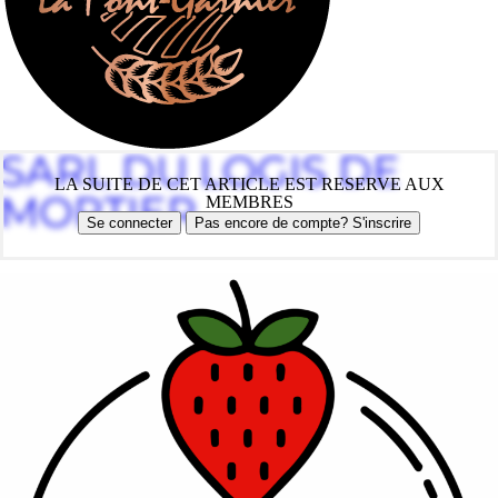
SARL DU LOGIS DE
LA SUITE DE CET ARTICLE EST RESERVE AUX
MORTIER
MEMBRES
Se connecter
Pas encore de compte? S'inscrire