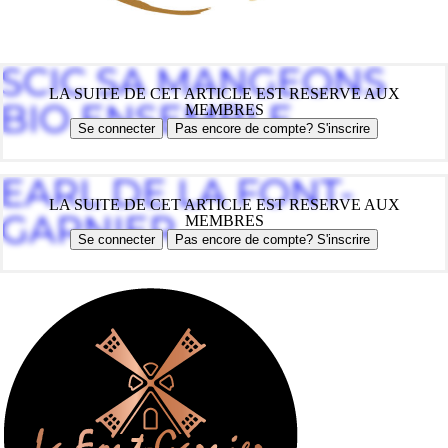
SCIC SA MANGEONS
LA SUITE DE CET ARTICLE EST RESERVE AUX
BIO ENSEMBLE
MEMBRES
Se connecter
Pas encore de compte? S'inscrire
EARL DE LA FONT-
LA SUITE DE CET ARTICLE EST RESERVE AUX
GARNIER
MEMBRES
Se connecter
Pas encore de compte? S'inscrire