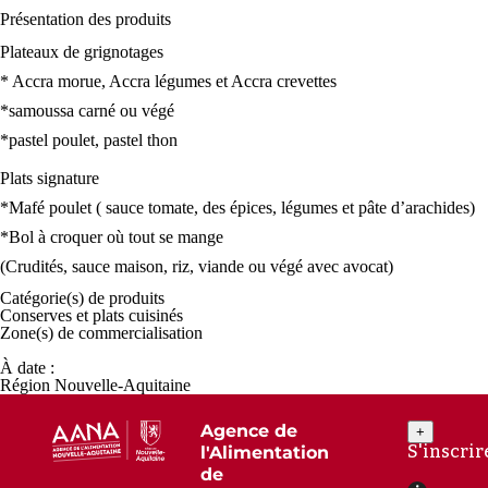
Présentation des
produits
Plateaux de grignotages
* Accra morue, Accra légumes et Accra crevettes
*samoussa carné ou végé
*pastel poulet, pastel thon
Plats signature
*Mafé poulet ( sauce tomate, des épices, légumes et pâte d’arachides)
*Bol à croquer où tout se mange
(Crudités, sauce maison, riz, viande ou végé avec avocat)
Catégorie(s) de
produits
Conserves et plats cuisinés
Zone(s) de
commercialisation
À date :
Région Nouvelle-Aquitaine
Agence de
+
S'inscrir
l'Alimentation
de