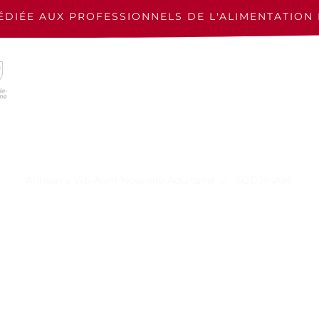
ÉDIÉE AUX PROFESSIONNELS
DE L'ALIMENTATION 
Annuaire Viti-Alim Nouvelle-Aquitaine
SODJINAM