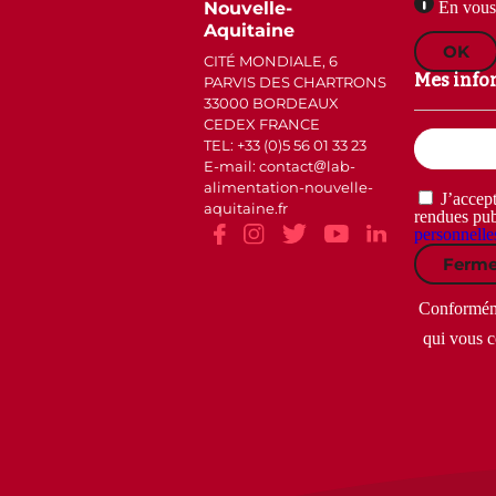
Nouvelle-
En vous 
Aquitaine
OK
CITÉ MONDIALE, 6
Mes info
PARVIS DES CHARTRONS
33000 BORDEAUX
CEDEX FRANCE
Email
TEL: +33 (0)5 56 01 33 23
(Nécessaire)
E-mail: contact
lab-
alimentation-nouvelle-
RGPD
J’accept
aquitaine.fr
(Nécessaire)
rendues pub
personnelle
Ferme
Conformémen
qui vous c