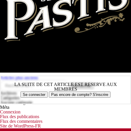
Navigation
Articles plus anciens
des
Rechercher :
LA SUITE DE CET ARTICLE EST RESERVE AUX
articles
MEMBRES
Archives
Se connecter
Pas encore de compte? S'inscrire
Catégories
Aucune catégorie
Méta
Connexion
Flux des publications
Flux des commentaires
Site de WordPress-FR