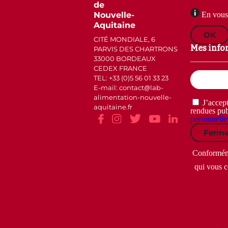
de
Nouvelle-
En vous 
Aquitaine
OK
CITÉ MONDIALE, 6
Mes info
PARVIS DES CHARTRONS
33000 BORDEAUX
CEDEX FRANCE
Email
TEL: +33 (0)5 56 01 33 23
(Nécessaire)
E-mail: contact
lab-
alimentation-nouvelle-
RGPD
J’accept
aquitaine.fr
(Nécessaire)
rendues pub
personnelle
Ferme
Conformémen
qui vous c