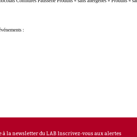
ocolats
Confitures
Pâtisserie
Produits « sans allergènes »
Produits « sa
vénements :
e à la newsletter du LAB
Inscrivez-vous aux alertes