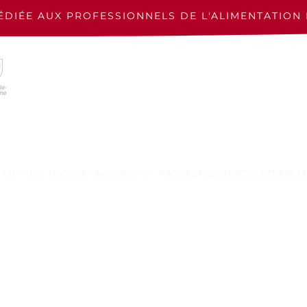
ÉDIÉE AUX PROFESSIONNELS
DE L'ALIMENTATION 
 Viti-Alim Nouvelle-Aquitaine
PATISSERIE CHOCOLATERIE M