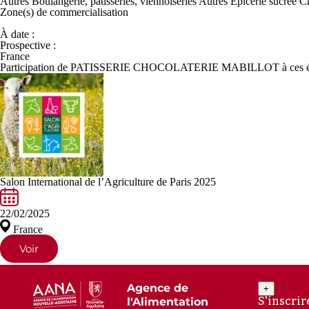
Autres Boulangerie, pâtisseries, viennoiseries
Autres Epicerie sucrée
Ch
Zone(s) de
commercialisation
À date :
Prospective :
France
Participation de PATISSERIE CHOCOLATERIE MABILLOT à ces é
Salon International de l’Agriculture de Paris 2025
22/02/2025
France
Voir
Agence de
+
S'inscrir
l'Alimentation