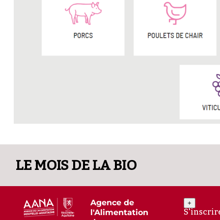
LE MOIS DE LA BIO
Agence de
+
S'inscrir
l'Alimentation