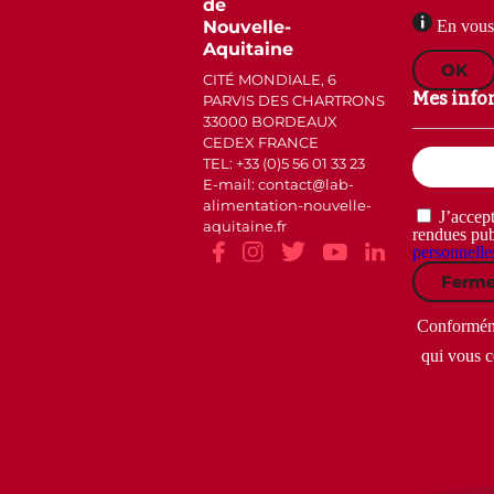
de
Nouvelle-
En vous 
Aquitaine
OK
CITÉ MONDIALE, 6
Mes info
PARVIS DES CHARTRONS
33000 BORDEAUX
CEDEX FRANCE
Email
TEL: +33 (0)5 56 01 33 23
(Nécessaire)
E-mail: contact
lab-
alimentation-nouvelle-
RGPD
J’accept
aquitaine.fr
(Nécessaire)
rendues pub
personnelle
Ferme
Conformémen
qui vous c