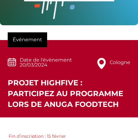
Événement
Date de l'évènement
Cologne
20/03/2024
PROJET HIGHFIVE :
PARTICIPEZ AU PROGRAMME
LORS DE ANUGA FOODTECH
Fin d’inscription : 15 février