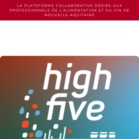
Skip
LA PLATEFORME COLLABORATIVE DÉDIÉE AUX
to
PROFESSIONNELS
DE L'ALIMENTATION ET DU VIN DE
content
NOUVELLE-AQUITAINE
Agenda des événements
Projet Highfive : participez au programme lors de Anuga
FoodTech