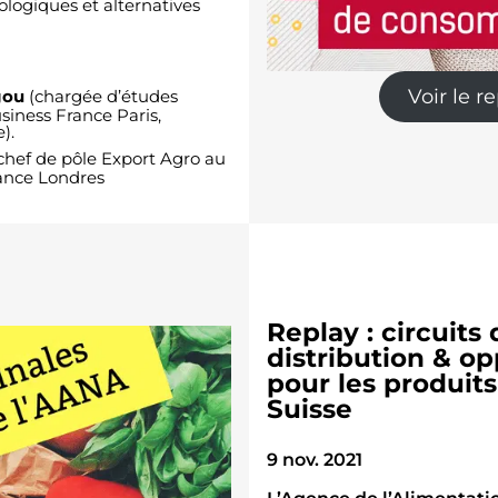
iologiques et alternatives
Voir le r
gou
(chargée d’études
siness France Paris,
).
chef de pôle Export Agro au
ance Londres
Replay : circuits 
distribution & o
pour les produits
Suisse
9 nov. 2021