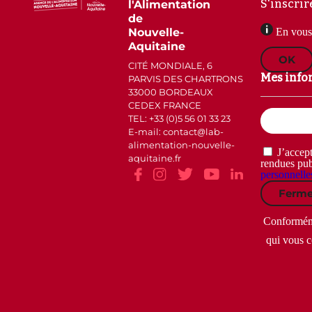
S'inscrir
l'Alimentation
de
Nouvelle-
En vous 
Aquitaine
OK
CITÉ MONDIALE, 6
Mes info
PARVIS DES CHARTRONS
33000 BORDEAUX
CEDEX FRANCE
Email
TEL: +33 (0)5 56 01 33 23
(Nécessaire)
E-mail: contact
lab-
alimentation-nouvelle-
RGPD
J’accept
aquitaine.fr
(Nécessaire)
rendues pub
personnelle
Ferme
Conformémen
qui vous c