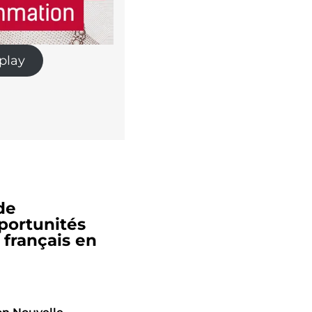
eplay
de
pportunités
 français en