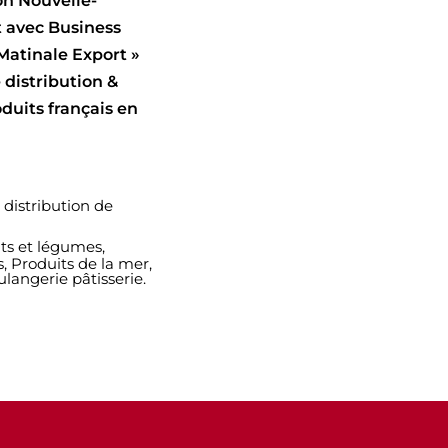
on Nouvelle-
t avec Business
Matinale Export »
 distribution &
duits français en
distribution de
its et légumes,
, Produits de la mer,
langerie pâtisserie.