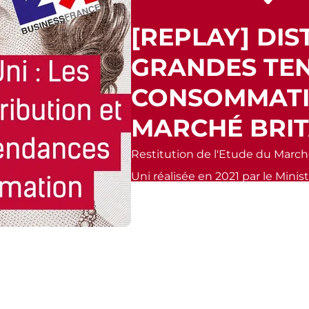
[REPLAY] DIS
GRANDES TE
CONSOMMATI
MARCHÉ BRI
Restitution de l'Etude du Marc
Uni réalisée en 2021 par le Minis
France. Programme & intervenan