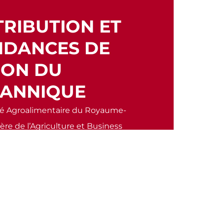
TRIBUTION ET
NDANCES DE
ON DU
TANNIQUE
hé Agroalimentaire du Royaume-
tère de l’Agriculture et Business
tes Panorama des circuits…