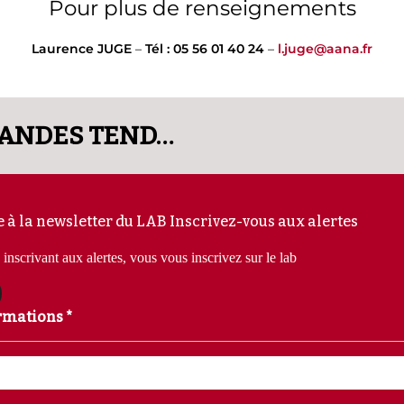
Pour plus de renseignements
Laurence JUGE
–
Tél : 05 56 01 40 24
–
l.juge@aana.fr
[REPLAY] DISTRIBUTION ET GRANDES TENDANCES DE CONSOMMATION DU MARCHÉ BRITANNIQUE
e à la newsletter du LAB
Inscrivez-vous aux alertes
inscrivant aux alertes, vous vous inscrivez sur le lab
rmations *