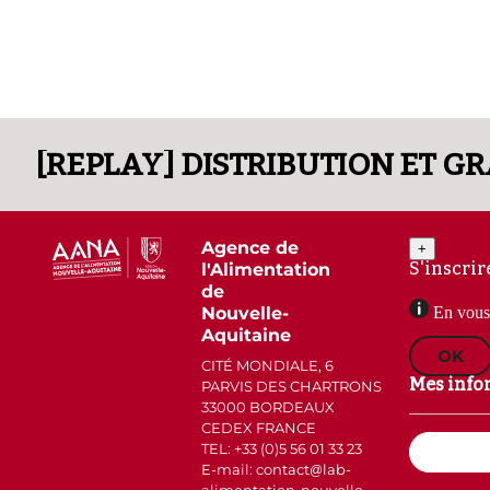
Agence de
+
S'inscrir
l'Alimentation
de
Nouvelle-
En vous 
Aquitaine
OK
CITÉ MONDIALE, 6
Mes info
PARVIS DES CHARTRONS
33000 BORDEAUX
CEDEX FRANCE
Email
TEL: +33 (0)5 56 01 33 23
(Nécessaire)
E-mail: contact
lab-