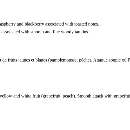
raspberry and blackberry associated with toasted notes.
ts associated with smooth and fine woody tannins.
t de fruits jaunes et blancs (pamplemousse, pêche). Attaque souple où l
yellow and white fruit (grapefruit, peach). Smooth attack with grapefrui