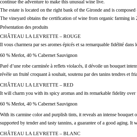
continue the adventure to make this unusual wine live.
The estate is located on the right bank of the Gironde and is composed 
The vineyard obtains the certification of wine from organic farming in
Présentation des
produits
CHÂTEAU LA LEVRETTE – ROUGE
Il vous charmera par ses aromes épicés et sa remarquable fidélité dans 
60 % Merlot, 40 % Cabernet Sauvignon
Paré d’une robe carminée à reflets violacés, il dévoile un bouquet intens
révèle un fruité croquant à souhait, soutenu par des tanins tendres et f
CHÂTEAU LA LEVRETTE – RED
It will charm you with its spicy aromas and its remarkable fidelity over 
60 % Merlot, 40 % Cabernet Sauvignon
With its carmine color and purplish tints, it reveals an intense bouquet o
supported by tender and tasty tannins, a guarantee of a good aging. It w
CHÂTEAU LA LEVRETTE – BLANC