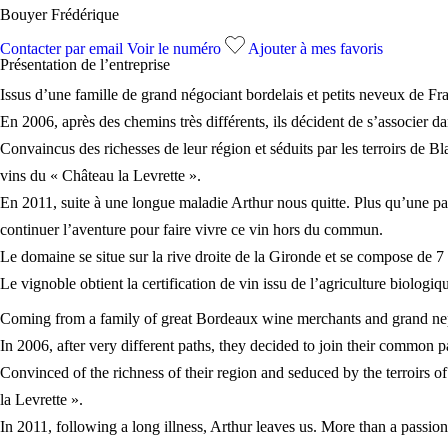
Bouyer Frédérique
Contacter par email
Voir le numéro
Ajouter à mes favoris
Présentation de l’
entreprise
Issus d’une famille de grand négociant bordelais et petits neveux de Fra
En 2006, après des chemins très différents, ils décident de s’associer d
Convaincus des richesses de leur région et séduits par les terroirs de Bla
vins du « Château la Levrette ».
En 2011, suite à une longue maladie Arthur nous quitte. Plus qu’une pass
continuer l’aventure pour faire vivre ce vin hors du commun.
Le domaine se situe sur la rive droite de la Gironde et se compose de 7
Le vignoble obtient la certification de vin issu de l’agriculture biolog
Coming from a family of great Bordeaux wine merchants and grand neph
In 2006, after very different paths, they decided to join their common p
Convinced of the richness of their region and seduced by the terroirs of 
la Levrette ».
In 2011, following a long illness, Arthur leaves us. More than a passion