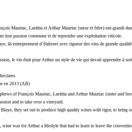
nçois Mauriac, Laetitia et Arthur Mauriac (sœur et frère) ont grandi dan
ans leur passion commune et de reprendre une exploitation viticole.
ye, ils entreprennent d’élaborer avec rigueur des vins de grande qualité, d
ion, le vin était pour Arthur un style de vie qui devait apprendre à sort
 hectares
ique en 2013 (AB)
ews of François Mauriac, Laetitia and Arthur Mauriac (sister and bro
assion and to take over a vineyard.
Blaye, they set out to produce high quality wines with rigor, to bring ou
, wine was for Arthur a lifestyle that had to learn to leave the conventi