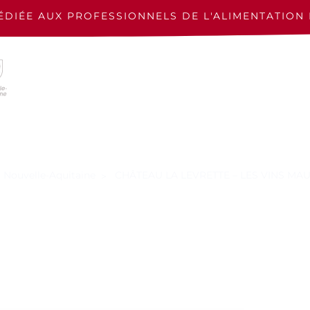
ÉDIÉE AUX PROFESSIONNELS
DE L'ALIMENTATION 
m Nouvelle-Aquitaine
CHÂTEAU LA LEVRETTE – LES VINS MA