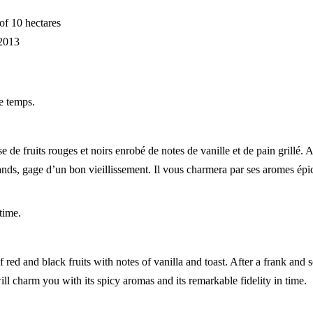
of 10 hectares
 2013
le temps.
e de fruits rouges et noirs enrobé de notes de vanille et de pain grillé.
riands, gage d’un bon vieillissement. Il vous charmera par ses aromes épi
time.
f red and black fruits with notes of vanilla and toast. After a frank and 
ill charm you with its spicy aromas and its remarkable fidelity in time.