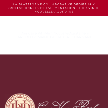
Skip
LA PLATEFORME COLLABORATIVE DÉDIÉE AUX
to
PROFESSIONNELS
DE L'ALIMENTATION ET DU VIN DE
content
NOUVELLE-AQUITAINE
Annuaire Viti-Alim Nouvelle-Aquitaine
EARL DU DOMAINE DU HAUT PECHARMANT