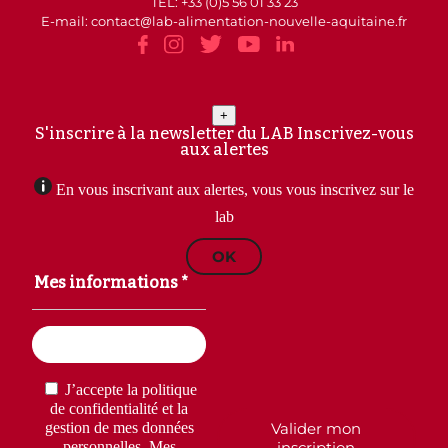
TEL: +33 (0)5 56 01 33 23
E-mail: contact
lab-alimentation-nouvelle-aquitaine.fr
+
S'inscrire à la newsletter du LAB
Inscrivez-vous
aux alertes
En vous inscrivant aux alertes, vous vous inscrivez sur le
lab
OK
Mes informations *
Email
(Nécessaire)
RGPD
(Nécessaire)
J’accepte la politique
de confidentialité et la
Valider mon
gestion de mes données
inscription
personnelles. Mes