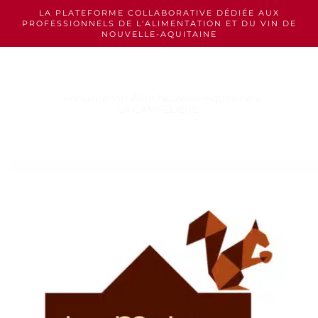
Skip
LA PLATEFORME COLLABORATIVE DÉDIÉE AUX
to
PROFESSIONNELS
DE L'ALIMENTATION ET DU VIN DE
content
NOUVELLE-AQUITAINE
Annuaire Viti-Alim Nouvelle-Aquitaine
LA CAMPELIERE