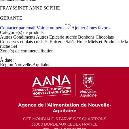
FRAYSSINET ANNE SOPHIE
GERANTE
Contacter par email
Voir le numéro
Ajouter à mes favoris
Catégorie(s) de
produits
Autres Condiments
Autres Epicerie sucrée
Bonbons
Chocolats
Conserves et plats cuisinés
Epicerie Salée
Huile
Miels et Produits de la
ruche
Sel
Zone(s) de
commercialisation
À date :
Région Nouvelle-Aquitaine
Agence de l'Alimentation de Nouvelle-
Aquitaine
CITÉ MONDIALE, 6 PARVIS DES CHARTRONS
33000 BORDEAUX CEDEX FRANCE