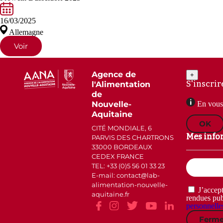
16/03/2025
Allemagne
Voir
Agence de
+
S'inscrir
l'Alimentation
de
Nouvelle-
En vous 
Aquitaine
OK
CITÉ MONDIALE, 6
Mes info
PARVIS DES CHARTRONS
33000 BORDEAUX
CEDEX FRANCE
Email
TEL: +33 (0)5 56 01 33 23
(Nécessaire)
E-mail: contact
lab-
alimentation-nouvelle-
RGPD
J’accept
aquitaine.fr
(Nécessaire)
rendues pub
personnelle
Ferme