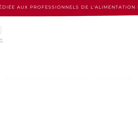
ÉDIÉE AUX PROFESSIONNELS
DE L'ALIMENTATION 
Annuaire Viti-Alim Nouvelle-Aquitaine
LABADIE WINES