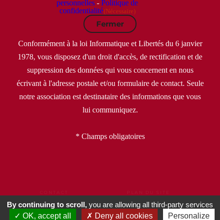
personnelles
-
Politique de
confidentialité
(Nécessaire)
Fermer
Conformément à la loi Informatique et Libertés du 6 janvier
1978, vous disposez d'un droit d'accès, de rectification et de
suppression des données qui vous concernent en nous
écrivant à l'adresse postale et/ou formulaire de contact. Seule
notre association est destinataire des informations que vous
lui communiquez.
* Champs obligatoires
CONTACT
PLAN DU SITE
MENTIONS LÉGALES
CGU
CGV
By continuing to scroll,
you are allowing all third-party services
POLITIQUE DE CONFIDENTIALITÉ
OK, accept all
Deny all cookies
Personalize
DONNÉES PERSONNELLES
GESTION DE COOKIES