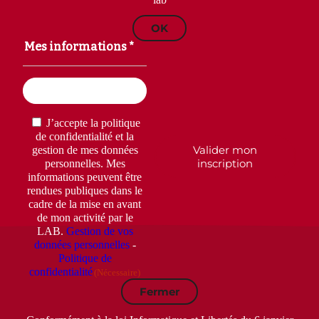
OK
Mes informations *
Email
(Nécessaire)
RGPD
(Nécessaire)
J’accepte la politique
de confidentialité et la
Valider mon
gestion de mes données
inscription
personnelles. Mes
informations peuvent être
rendues publiques dans le
cadre de la mise en avant
de mon activité par le
LAB.
Gestion de vos
données personnelles
-
Politique de
confidentialité
(Nécessaire)
Fermer