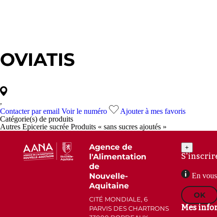
OVIATIS
,
Contacter par email
Voir le numéro
Ajouter à mes favoris
Catégorie(s) de
produits
Autres Epicerie sucrée
Produits « sans sucres ajoutés »
Agence de
+
S'inscrir
l'Alimentation
de
Nouvelle-
En vous 
Aquitaine
OK
CITÉ MONDIALE, 6
Mes info
PARVIS DES CHARTRONS