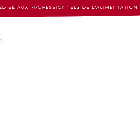
ÉDIÉE AUX PROFESSIONNELS
DE L'ALIMENTATION 
Annuaire Viti-Alim Nouvelle-Aquitaine
OVIATIS