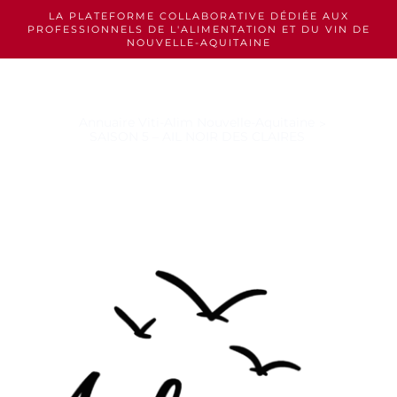
Skip
LA PLATEFORME COLLABORATIVE DÉDIÉE AUX
to
PROFESSIONNELS
DE L'ALIMENTATION ET DU VIN DE
content
NOUVELLE-AQUITAINE
Annuaire Viti-Alim Nouvelle-Aquitaine
SAISON 5 – AIL NOIR DES CLAIRES