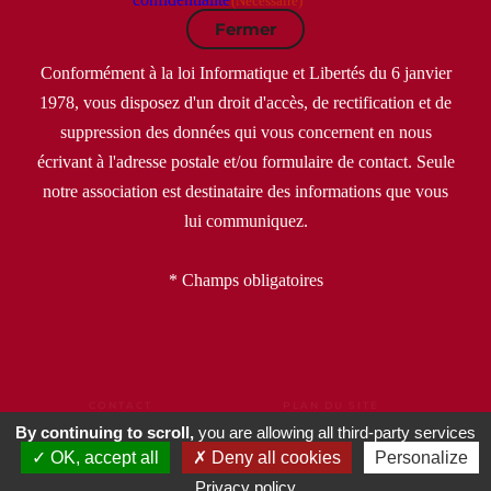
(Nécessaire)
Fermer
Conformément à la loi Informatique et Libertés du 6 janvier
1978, vous disposez d'un droit d'accès, de rectification et de
suppression des données qui vous concernent en nous
écrivant à l'adresse postale et/ou formulaire de contact. Seule
notre association est destinataire des informations que vous
lui communiquez.
* Champs obligatoires
CONTACT
PLAN DU SITE
MENTIONS LÉGALES
CGU
CGV
By continuing to scroll,
you are allowing all third-party services
POLITIQUE DE CONFIDENTIALITÉ
OK, accept all
Deny all cookies
Personalize
DONNÉES PERSONNELLES
GESTION DE COOKIES
PARTENAIRES
COIN PRESSE
Privacy policy