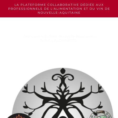
Skip
LA PLATEFORME COLLABORATIVE DÉDIÉE AUX
to
PROFESSIONNELS
DE L'ALIMENTATION ET DU VIN DE
content
NOUVELLE-AQUITAINE
Annuaire Viti-Alim Nouvelle-Aquitaine
SCEA L’ALCHIMISTE