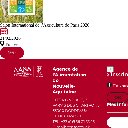
Salon International de l’Agriculture de Paris 2026
21/02/2026
France
Voir
Agence de
+
S'inscrir
l'Alimentation
de
Nouvelle-
En vous 
Aquitaine
OK
CITÉ MONDIALE, 6
Mes info
PARVIS DES CHARTRONS
33000 BORDEAUX
CEDEX FRANCE
Email
TEL: +33 (0)5 56 01 33 23
(Nécessaire)
E-mail: contact
lab-