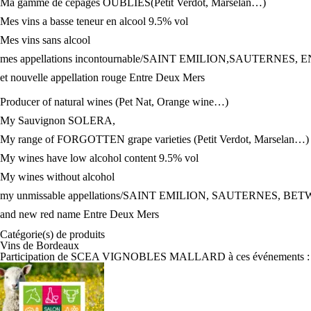
Ma gamme de cépages OUBLIÉS(Petit Verdot, Marselan…)
Mes vins a basse teneur en alcool 9.5% vol
Mes vins sans alcool
mes appellations incontournable/SAINT EMILION,SAUTERNE
et nouvelle appellation rouge Entre Deux Mers
Producer of natural wines (Pet Nat, Orange wine…)
My Sauvignon SOLERA,
My range of FORGOTTEN grape varieties (Petit Verdot, Marselan…)
My wines have low alcohol content 9.5% vol
My wines without alcohol
my unmissable appellations/SAINT EMILION, SAUTERNES, 
and new red name Entre Deux Mers
Catégorie(s) de
produits
Vins de Bordeaux
Participation de SCEA VIGNOBLES MALLARD à ces événements :